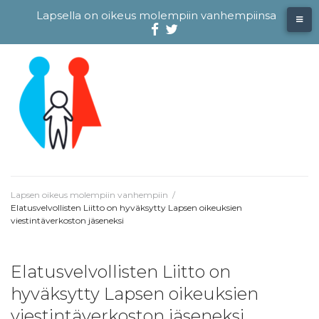
Skip
Lapsella on oikeus molempiin vanhempiinsa
to
content
Facebook
@evliitto
Twitterissä
Lapsen oikeus molempiin vanhempiin
/
Elatusvelvollisten Liitto on hyväksytty Lapsen oikeuksien
viestintäverkoston jäseneksi
Elatusvelvollisten Liitto on
hyväksytty Lapsen oikeuksien
viestintäverkoston jäseneksi