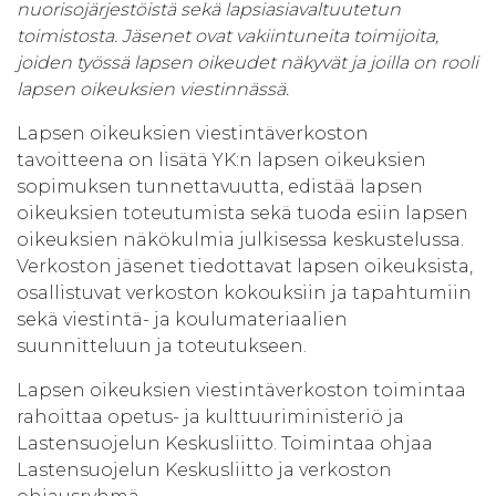
nuorisojärjestöistä sekä lapsiasiavaltuutetun
toimistosta. Jäsenet ovat vakiintuneita toimijoita,
joiden työssä lapsen oikeudet näkyvät ja joilla on rooli
lapsen oikeuksien viestinnässä.
Lapsen oikeuksien viestintäverkoston
tavoitteena on lisätä YK:n lapsen oikeuksien
sopimuksen tunnettavuutta, edistää lapsen
oikeuksien toteutumista sekä tuoda esiin lapsen
oikeuksien näkökulmia julkisessa keskustelussa.
Verkoston jäsenet tiedottavat lapsen oikeuksista,
osallistuvat verkoston kokouksiin ja tapahtumiin
sekä viestintä- ja koulumateriaalien
suunnitteluun ja toteutukseen.
Lapsen oikeuksien viestintäverkoston toimintaa
rahoittaa opetus- ja kulttuuriministeriö ja
Lastensuojelun Keskusliitto. Toimintaa ohjaa
Lastensuojelun Keskusliitto ja verkoston