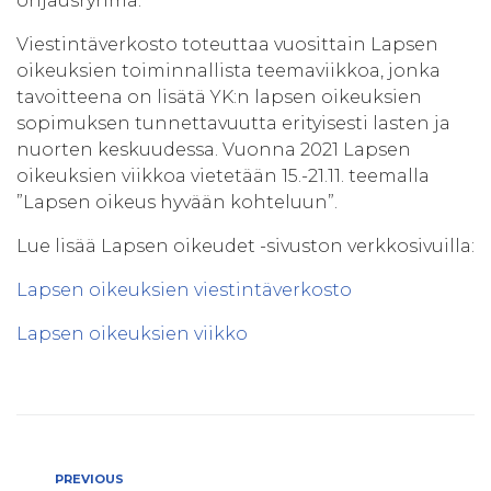
ohjausryhmä.
Viestintäverkosto toteuttaa vuosittain Lapsen
oikeuksien toiminnallista teemaviikkoa, jonka
tavoitteena on lisätä YK:n lapsen oikeuksien
sopimuksen tunnettavuutta erityisesti lasten ja
nuorten keskuudessa. Vuonna 2021 Lapsen
oikeuksien viikkoa vietetään 15.-21.11. teemalla
”Lapsen oikeus hyvään kohteluun”.
Lue lisää Lapsen oikeudet -sivuston verkkosivuilla:
Lapsen oikeuksien viestintäverkosto
Lapsen oikeuksien viikko
Artikkelien
Previous
PREVIOUS