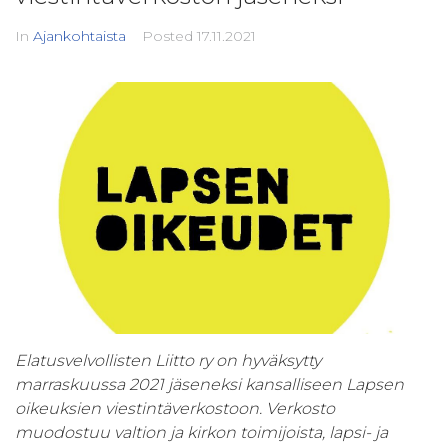
In
Ajankohtaista
Posted
17.11.2021
Elatusvelvollisten Liitto ry on hyväksytty
marraskuussa 2021 jäseneksi kansalliseen Lapsen
oikeuksien viestintäverkostoon. Verkosto
muodostuu valtion ja kirkon toimijoista, lapsi- ja