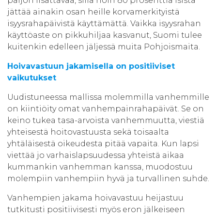
paljon lisättävää, sillä noin 80 prosenttia isistä
jättää ainakin osan heille korvamerkityistä
isyysrahapäivistä käyttämättä. Vaikka isyysrahan
käyttöaste on pikkuhiljaa kasvanut, Suomi tulee
kuitenkin edelleen jäljessä muita Pohjoismaita.
Hoivavastuun jakamisella on positiiviset
vaikutukset
Uudistuneessa mallissa molemmilla vanhemmille
on kiintiöity omat vanhempainrahapäivät. Se on
keino tukea tasa-arvoista vanhemmuutta, viestiä
yhteisestä hoitovastuusta sekä toisaalta
yhtäläisestä oikeudesta pitää vapaita. Kun lapsi
viettää jo varhaislapsuudessa yhteistä aikaa
kummankin vanhemman kanssa, muodostuu
molempiin vanhempiin hyvä ja turvallinen suhde.
Vanhempien jakama hoivavastuu heijastuu
tutkitusti positiivisesti myös eron jälkeiseen