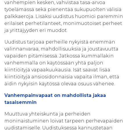
vanhempien kesken, vahvistaa tasa-arvoa
työelämässä sekä pienentää sukupuolten välisiä
palkkaeroja. Lisäksi uudistus huomioi paremmin
erilaiset perhetilanteet, monimuotoiset perheet
ja yrittäjyyden eri muodot.
Uudistus tarjoaa perheille nykyistä enemmän
valinnanvaraa, mahdollisuuksia ja joustavuutta
vapaiden pitämisessä. Jatkossa kummallakin
vanhemmalla on käytössään yhtä paljon
kiintiöityjä vapaakuukausia. Isät saavat lisää
kiintiöityjä ansiosidonnaisia vapaita ilman, että
äidin nykyisin käytössä olevaa osuus vähenee.
Vanhempainvapaat on mahdollista jakaa
tasaisemmin
Muuttuva yhteiskunta ja perheiden
moninaistuminen loivat tarpeen perhevapaiden
uudistamiselle. Uudistuksessa kannustetaan