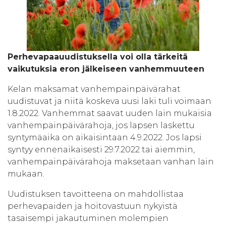
Perhevapaauudistuksella voi olla tärkeitä
vaikutuksia eron jälkeiseen vanhemmuuteen
Kelan maksamat vanhempainpäivärahat
uudistuvat ja niitä koskeva uusi laki tuli voimaan
1.8.2022. Vanhemmat saavat uuden lain mukaisia
vanhempainpäivärahoja, jos lapsen laskettu
syntymäaika on aikaisintaan 4.9.2022. Jos lapsi
syntyy ennenaikaisesti 29.7.2022 tai aiemmin,
vanhempainpäivärahoja maksetaan vanhan lain
mukaan.
Uudistuksen tavoitteena on mahdollistaa
perhevapaiden ja hoitovastuun nykyistä
tasaisempi jakautuminen molempien