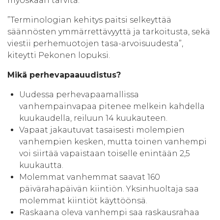
myöskään tarvita.
”Terminologian kehitys paitsi selkeyttää
säännösten ymmärrettävyyttä ja tarkoitusta, sekä
viestii perhemuotojen tasa-arvoisuudesta”,
kiteytti Pekonen lopuksi.
Mikä perhevapaauudistus?
Uudessa perhevapaamallissa
vanhempainvapaa pitenee melkein kahdella
kuukaudella, reiluun 14 kuukauteen.
Vapaat jakautuvat tasaisesti molempien
vanhempien kesken, mutta toinen vanhempi
voi siirtää vapaistaan toiselle enintään 2,5
kuukautta.
Molemmat vanhemmat saavat 160
päivärahapäivän kiintiön. Yksinhuoltaja saa
molemmat kiintiöt käyttöönsä.
Raskaana oleva vanhempi saa raskausrahaa