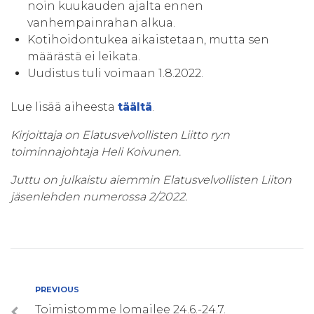
noin kuukauden ajalta ennen
vanhempainrahan alkua.
Kotihoidontukea aikaistetaan, mutta sen
määrästä ei leikata.
Uudistus tuli voimaan 1.8.2022.
Lue lisää aiheesta
täältä
.
Kirjoittaja on Elatusvelvollisten Liitto ry:n
toiminnajohtaja Heli Koivunen.
Juttu on julkaistu aiemmin Elatusvelvollisten Liiton
jäsenlehden numerossa 2/2022.
Artikkelien
Previous
PREVIOUS
Toimistomme lomailee 24.6.-24.7.