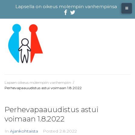
Skip
Lapsella on oikeus molempiin vanhempiinsa
to
content
Facebook
@evliitto
Twitterissä
Lapsen oikeus molempiin vanhempiin
/
Perhevapaauudistus astui voimaan 1.8.2022
Perhevapaauudistus astui
voimaan 1.8.2022
In
Ajankohtaista
Posted
2.8.2022