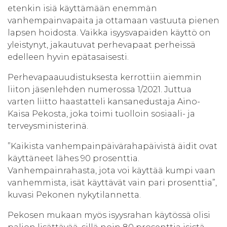
etenkin isiä käyttämään enemmän
vanhempainvapaita ja ottamaan vastuuta pienen
lapsen hoidosta. Vaikka isyysvapaiden käyttö on
yleistynyt, jakautuvat perhevapaat perheissä
edelleen hyvin epätasaisesti.
Perhevapaauudistuksesta kerrottiin aiemmin
liiton jäsenlehden numerossa 1/2021. Juttua
varten liitto haastatteli kansanedustaja Aino-
Kaisa Pekosta, joka toimi tuolloin sosiaali- ja
terveysministerinä.
”Kaikista vanhempainpäivärahapäivistä äidit ovat
käyttäneet lähes 90 prosenttia.
Vanhempainrahasta, jota voi käyttää kumpi vaan
vanhemmista, isät käyttävät vain pari prosenttia”,
kuvasi Pekonen nykytilannetta.
Pekosen mukaan myös isyysrahan käytössä olisi