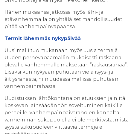
onko huoltajia vain yksi”, Pekonen kertoi.
Hänen mukaansa jatkossa myös lähi- ja
etävanhemmalla on yhtäläiset mahdollisuudet
pitää vanhempainvapaansa.
Termit lähemmäs nykypäivää
Uusi malli tuo mukanaan myös uusia termejä.
Uuden perhevapaamallin mukaisesti raskaana
olevalle vanhemmalle maksetaan ”raskausrahaa”.
Lisäksi kun nykyään puhutaan vielä isyys- ja
äitiysrahasta, niin uudessa mallissa puhutaan
vanhempainrahasta.
Uudistuksen lähtökohtana on etuuksien ja niitä
koskevan lainsäädännön soveltuminen kaikille
perheille. Vanhempainpäivärahojen kannalta
vanhemman sukupuolella ei ole merkitystä, mistä
syystä sukupuoleen viittaavia termejä ei