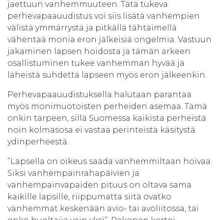
jaettuun vanhemmuuteen. Tätä tukeva
perhevapaauudistus voi siis lisätä vanhempien
välistä ymmärrystä ja pitkällä tähtäimellä
vähentää monia eron jälkeisiä ongelmia. Vastuun
jakaminen lapsen hoidosta ja tämän arkeen
osallistuminen tukee vanhemman hyvää ja
läheistä suhdetta lapseen myös eron jälkeenkin.
Perhevapaauudistuksella halutaan parantaa
myös monimuotoisten perheiden asemaa. Tämä
onkin tarpeen, sillä Suomessa kaikista perheistä
noin kolmasosa ei vastaa perinteistä käsitystä
ydinperheestä.
”Lapsella on oikeus saada vanhemmiltaan hoivaa.
Siksi vanhempainrahapäivien ja
vanhempainvapaiden pituus on oltava sama
kaikille lapsille, riippumatta siitä ovatko
vanhemmat keskenään avio- tai avoliitossa, tai