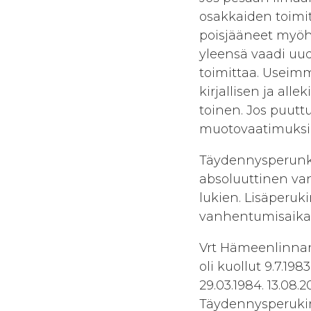
osakkaiden toimite
poisjääneet myöhe
yleensä vaadi uud
toimittaa. Useimm
kirjallisen ja all
toinen. Jos puuttu
muotovaatimuksia
Täydennysperunk
absoluuttinen va
lukien. Lisäperuk
vanhentumisaika l
Vrt Hämeenlinnan 
oli kuollut 9.7.198
29.03.1984. 13.08
Täydennysperukirj