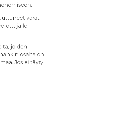
nhenemiseen.
uuttuneet varat
erottajalle
ita, joiden
nankin osalta on
aa. Jos ei täyty