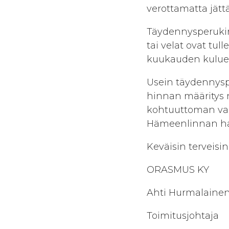
verottamatta jät
Täydennysperukirj
tai velat ovat tul
kuukauden kuluess
Usein täydennyspe
hinnan määritys 
kohtuuttoman vai
Hämeenlinnan hal
Keväisin terveisin
ORASMUS KY
Ahti Hurmalaine
Toimitusjohtaja