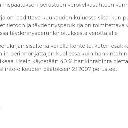
tämispäätöksen perustuen verovelkasuhteen va
a on laadittava kuukauden kuluessa siitä, kun p
leet tietoon ja täydennysperukirja on toimitettava v
a täydennysperunkirjoituksesta verottajalle.
rukirjan sisältönä voi olla kohteita, kuten osakke
niin perinnönjättäjän kuollessa kuin hankintahin
keaa. Usein käytetään 40 % hankintahinta olettam
linto-oikeuden päätöksen 2.1.2007 perusteet.
n