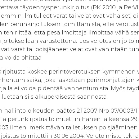
ttava täydennysperunkirjoitus (PK 20:10 ja PerVL 3
mmin ilmitulleet varat tai velat ovat vähäiset, ei
en perunkirjoituksen toimittamista, ellei verotust
iten riittää, että pesäilmoittaja ilmoittaa vähäi
ekirjoituksellaan varustettuna. Jos verotus on jo to
vat varat tai poisjääneet velat ovat vähintään tuh
 voida ohittaa.
irjoitusta koskee perintöverotuksen kymmenen
nhentumisaika, joka lasketaan perinnönjättäjän
irjalla ei voida pidentää vanhentumista. Myös tä
uetaan siis alkuperäisestä saannosta.
hallinto-oikeuden päätös 2.1.2007 Nro 07/0003/1.
3 ja perunkirjoitus toimitettiin hänen jälkeensä 29.
.2003 ilmeni merkittävän talletuksen poisjääminen 
oistus toimitettiin 30.06.2004. Verotoimisto teki a