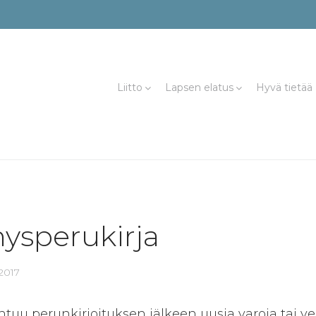
Liitto
Lapsen elatus
Hyvä tietää
ysperukirja
2017
tuu perunkirjoituksen jälkeen uusia varoja tai ve