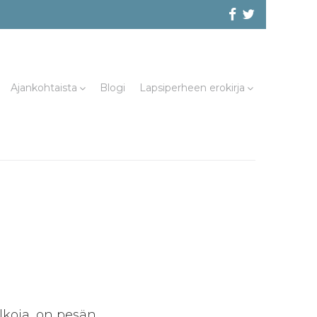
Facebook
@evliitto
Twitterissä
Ajankohtaista
Blogi
Lapsiperheen erokirja
lkoja, on pesän