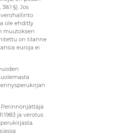
8.1 §). Jos
 verohallinto
a ole ehditty
sen muutoksen
imitettu on tilanne
ansia euroja ei
 vuoden
 kuolemasta
ydennysperukirjan
 Perinnönjättäjä
11.1983 ja verotus
perukirjasta.
siassa