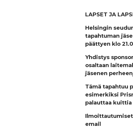
LAPSET JA LAPS
Helsingin seudun
tapahtuman jäsen
päättyen klo 21.
Yhdistys sponsor
osaltaan laitema
jäsenen perheen
Tämä tapahtuu pa
esimerkiksi Pris
palauttaa kuitti
Ilmoittautumiset
email