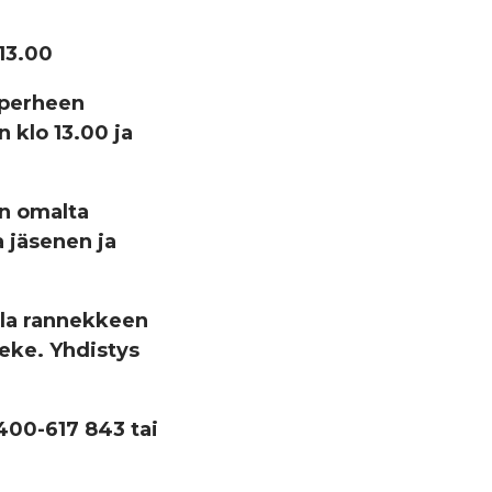
13.00
 perheen
 klo 13.00 ja
än omalta
 jäsenen ja
illa rannekkeen
eke. Yhdistys
400-617 843 tai