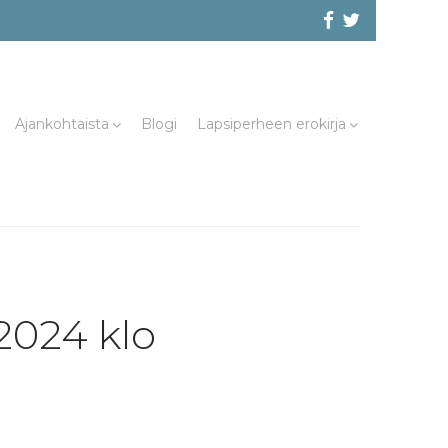
Facebook
@evliitto
Twitterissä
Ajankohtaista
Blogi
Lapsiperheen erokirja
2024 klo