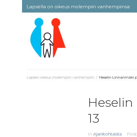
Skip
Lapsella on oikeus molempiin vanhempiinsa
to
content
Lapsen oikeus molempiin vanhempiin
/
Heselin Linnanmäki p
Heselin
13
In
Ajankohtaista
Pos