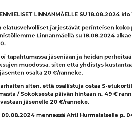
ENMIELISET LINNANMÄELLE SU 18.08.2024 klo 
 elatusvelvolliset järjestävät perinteisen koko
istöllemme Linnanmäellä su 18.08.2024 alkaen
00.
oi tapahtumassa jäseniään ja heidän perheitä
ksujen muodossa, siten että yhdistys kustantaa
jäsenten osalta 20 €/ranneke.
rhaiten siten, että osallistuja ostaa S-etukort
masta / Sokoksesta päivän hintaan n. 49 € rann
a vastaan jäsenelle 20 €/ranneke.
 09.08.2024 mennessä Ahti Hurmalaiselle p. 0