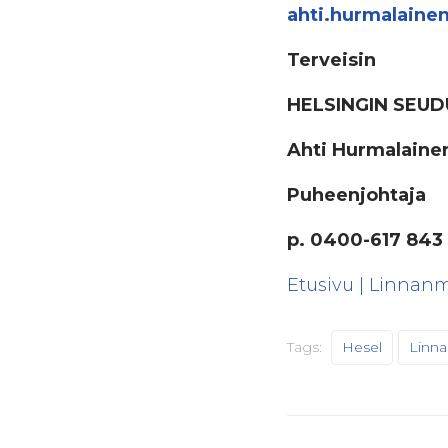
ahti.hurmalainen
Terveisin
HELSINGIN SEUD
Ahti Hurmalaine
Puheenjohtaja
p. 0400-617 843
Etusivu | Linnanm
Tags:
Hesel
Linn