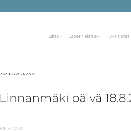
Liitto
Lapsen elatus
Hyvä tietää
äivä 18.8.2024 klo 13
 Linnanmäki päivä 18.8.
ted
15.7.2024