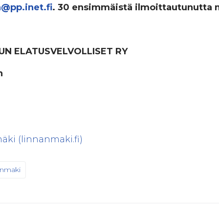
@pp.inet.fi
.
30 ensimmäistä ilmoittautunutta
UN ELATUSVELVOLLISET RY
n
äki (linnanmaki.fi)
anmaki