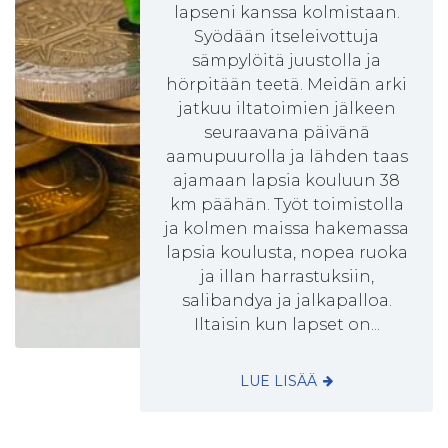
lapseni kanssa kolmistaan.
Syödään itseleivottuja
sämpylöitä juustolla ja
hörpitään teetä. Meidän arki
jatkuu iltatoimien jälkeen
seuraavana päivänä
aamupuurolla ja lähden taas
ajamaan lapsia kouluun 38
km päähän. Työt toimistolla
ja kolmen maissa hakemassa
lapsia koulusta, nopea ruoka
ja illan harrastuksiin,
salibandya ja jalkapalloa.
Iltaisin kun lapset on...
LUE LISÄÄ