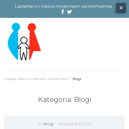
Skip
Lapsella on oikeus molempiin vanhempiinsa
to
content
Facebook
@evliitto
Twitterissä
Lapsen oikeus molempiin vanhempiin
/
Blogi
Kategoria:
Blogi
In
Blogi
Posted
16.3.2026