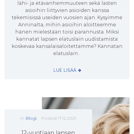
lähi- ja etävanhemmuuteen sekä lasten
asioihin liittyvien asioiden kanssa
tekemisissä useiden vuosien ajan. Kysyimme
Anninalta, mihin asioihin aloitteemme
hänen mielestään toisi parannusta. Miksi
kannatat lapsen elatuslain uudistamista
koskevaa kansalaisaloitettamme? Kannatan
elatuslain...
LUE LISÄÄ
In
Blogi
Posted
17.12.2021
12-vuotiaan lapsen