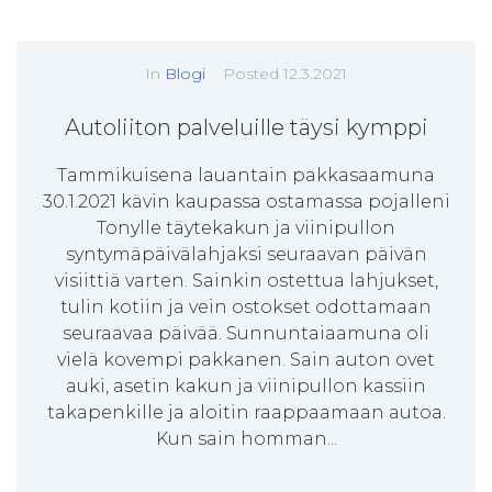
In
Blogi
Posted
12.3.2021
Autoliiton palveluille täysi kymppi
Tammikuisena lauantain pakkasaamuna
30.1.2021 kävin kaupassa ostamassa pojalleni
Tonylle täytekakun ja viinipullon
syntymäpäivälahjaksi seuraavan päivän
visiittiä varten. Sainkin ostettua lahjukset,
tulin kotiin ja vein ostokset odottamaan
seuraavaa päivää. Sunnuntaiaamuna oli
vielä kovempi pakkanen. Sain auton ovet
auki, asetin kakun ja viinipullon kassiin
takapenkille ja aloitin raappaamaan autoa.
Kun sain homman...