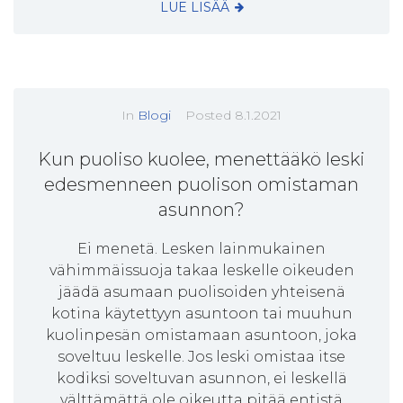
LUE LISÄÄ
In
Blogi
Posted
8.1.2021
Kun puoliso kuolee, menettääkö leski
edesmenneen puolison omistaman
asunnon?
Ei menetä. Lesken lainmukainen
vähimmäissuoja takaa leskelle oikeuden
jäädä asumaan puolisoiden yhteisenä
kotina käytettyyn asuntoon tai muuhun
kuolinpesän omistamaan asuntoon, joka
soveltuu leskelle. Jos leski omistaa itse
kodiksi soveltuvan asunnon, ei leskellä
välttämättä ole oikeutta pitää entistä