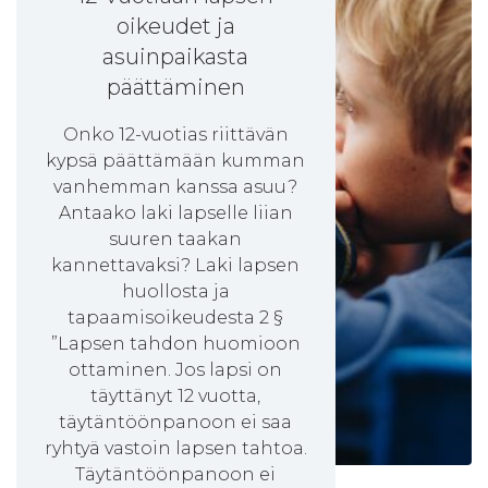
oikeudet ja
asuinpaikasta
päättäminen
Onko 12-vuotias riittävän
kypsä päättämään kumman
vanhemman kanssa asuu?
Antaako laki lapselle liian
suuren taakan
kannettavaksi? Laki lapsen
huollosta ja
tapaamisoikeudesta 2 §
”Lapsen tahdon huomioon
ottaminen. Jos lapsi on
täyttänyt 12 vuotta,
täytäntöönpanoon ei saa
ryhtyä vastoin lapsen tahtoa.
Täytäntöönpanoon ei