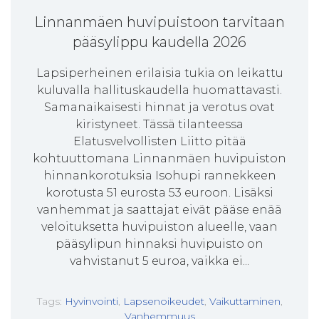
Linnanmäen huvipuistoon tarvitaan
pääsylippu kaudella 2026
Lapsiperheinen erilaisia tukia on leikattu
kuluvalla hallituskaudella huomattavasti.
Samanaikaisesti hinnat ja verotus ovat
kiristyneet. Tässä tilanteessa
Elatusvelvollisten Liitto pitää
kohtuuttomana Linnanmäen huvipuiston
hinnankorotuksia Isohupi rannekkeen
korotusta 51 eurosta 53 euroon. Lisäksi
vanhemmat ja saattajat eivät pääse enää
veloituksetta huvipuiston alueelle, vaan
pääsylipun hinnaksi huvipuisto on
vahvistanut 5 euroa, vaikka ei...
Tags:
Hyvinvointi
,
Lapsenoikeudet
,
Vaikuttaminen
,
Vanhemmuus