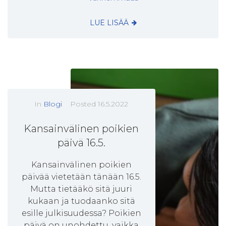
LUE LISÄÄ
In
Blogi
Posted
16.5.2022
Kansainvälinen poikien
päivä 16.5.
Kansainvälinen poikien
päivää vietetään tänään 16.5.
Mutta tietääkö sitä juuri
kukaan ja tuodaanko sitä
esille julkisuudessa? Poikien
päivä on unohdettu, vaikka