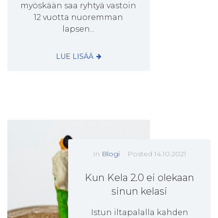
myöskään saa ryhtyä vastoin
12 vuotta nuoremman
lapsen...
LUE LISÄÄ
In
Blogi
Posted
14.10.2021
Kun Kela 2.0 ei olekaan
sinun kelasi
Istun iltapalalla kahden