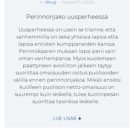
In
Blogi
Posted
7.4.2022
Perinnönjako uusperheessä
Uusperheessä on usein se tilanne, että
vanhemmilla on sekä yhteisiä lapsia että
lapsia entisten kumppaneiden kanssa.
Perintökaaren mukaan lapsi perii vain
oman vanhempansa. Myös kuolemaan
päättyneen avioliiton jälkeen täytyy
suorittaa omaisuuden ositus puolisoiden
välillä ennen perinnönjakoa. Mikäli ensiksi
kuolleen puolison netto-omaisuus on
suurempi kuin leskellä, tulee kuolinpesän
suorittaa tasinkoa leskelle....
LUE LISÄÄ