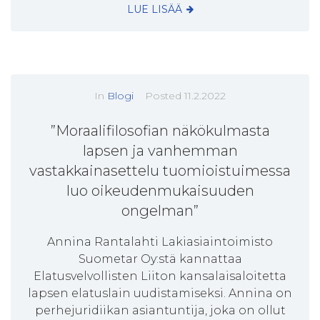
LUE LISÄÄ
In
Blogi
Posted
11.2.2022
”Moraalifilosofian näkökulmasta
lapsen ja vanhemman
vastakkainasettelu tuomioistuimessa
luo oikeudenmukaisuuden
ongelman”
Annina Rantalahti Lakiasiaintoimisto
Suometar Oy:stä kannattaa
Elatusvelvollisten Liiton kansalaisaloitetta
lapsen elatuslain uudistamiseksi. Annina on
perhejuridiikan asiantuntija, joka on ollut