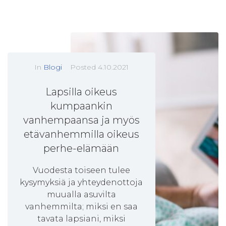
In
Blogi
Posted
4.10.2021
Lapsilla oikeus
kumpaankin
vanhempaansa ja myös
etävanhemmilla oikeus
perhe-elämään
Vuodesta toiseen tulee
kysymyksiä ja yhteydenottoja
muualla asuvilta
vanhemmilta; miksi en saa
tavata lapsiani, miksi