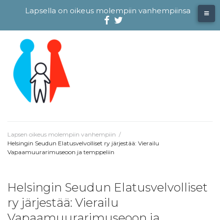
Skip
Lapsella on oikeus molempiin vanhempiinsa
to
content
Facebook
@evliitto
Twitterissä
Lapsen oikeus molempiin vanhempiin
/
Helsingin Seudun Elatusvelvolliset ry järjestää: Vierailu
Vapaamuurarimuseoon ja temppeliin
Helsingin Seudun Elatusvelvolliset
ry järjestää: Vierailu
Vapaamuurarimuseoon ja