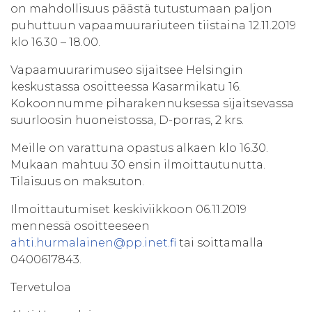
on mahdollisuus päästä tutustumaan paljon
puhuttuun vapaamuurariuteen tiistaina 12.11.2019
klo 16.30 – 18.00.
Vapaamuurarimuseo sijaitsee Helsingin
keskustassa osoitteessa Kasarmikatu 16.
Kokoonnumme piharakennuksessa sijaitsevassa
suurloosin huoneistossa, D-porras, 2 krs.
Meille on varattuna opastus alkaen klo 16.30.
Mukaan mahtuu 30 ensin ilmoittautunutta.
Tilaisuus on maksuton.
Ilmoittautumiset keskiviikkoon 06.11.2019
mennessä osoitteeseen
ahti.hurmalainen@pp.inet.fi
tai soittamalla
0400617843.
Tervetuloa