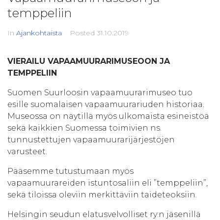
temppeliin
In
Ajankohtaista
Posted
31.10.2019
VIERAILU VAPAAMUURARIMUSEOON JA
TEMPPELIIN
Suomen Suurloosin vapaamuurarimuseo tuo
esille suomalaisen vapaamuurariuden historiaa.
Museossa on näytillä myös ulkomaista esineistöä
sekä kaikkien Suomessa toimivien ns.
tunnustettujen vapaamuurarijärjestöjen
varusteet.
Pääsemme tutustumaan myös
vapaamuurareiden istuntosaliin eli ”temppeliin”,
sekä tiloissa oleviin merkittäviin taideteoksiin.
Helsingin seudun elatusvelvolliset ry:n jäsenillä