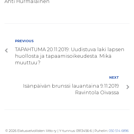
Ahti Hurmalainen
Artikkelien
Previous
PREVIOUS
TAPAHTUMA 20.11.2019: Uudistuva laki lapsen
selaus
huollosta ja tapaamisoikeudesta. Mikä
muuttuu?
Next
NEXT
Isänpäivän brunssi lauantaina 9.11.2019
Ravintola Oivassa
© 2026 Elatusvelvollisten liitto ry | Y-tunnus: 0913456-6 | Puhelin:
050 514 6896