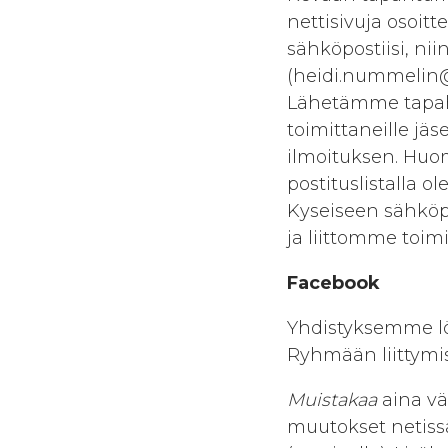
nettisivuja osoit
sähköpostiisi, nii
(heidi.nummelin@j
Lähetämme tapaht
toimittaneille jäs
ilmoituksen. Huom
postituslistalla ol
Kyseiseen sähköp
ja liittomme toim
Facebook
Yhdistyksemme lö
Ryhmään liittymis
Muistakaa
aina vä
muutokset netiss