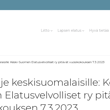
Liitto
Lapsen elatus
Hyvä tietää
laisille: Keski-Suomen Elatusvelvolliset ry pitävät vuosikokouksen 7.3.2023
je keskisuomalaisille: K
latusvelvolliset ry pit
kouksen 7.3.2023