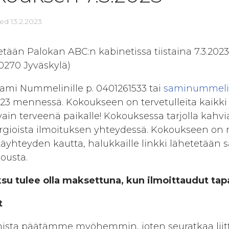
ted
13.2.2023
tään Palokan ABC:n kabinetissa tiistaina 7.3.2023 
40270 Jyväskylä)
 Sami Nummelinille p. 0401261533 tai
saminummel
023 mennessä. Kokoukseen on tervetulleita kaikki 
ain terveenä paikalle! Kokouksessa tarjolla kahvia
ergioista ilmoituksen yhteydessä. Kokoukseen on 
täyhteyden kautta, halukkaille linkki lähetetään 
ousta.
u tulee olla maksettuna, kun ilmoittaudut tap
t
ista päätämme myöhemmin, joten seuratkaa li