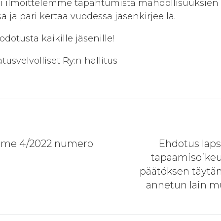
säksi ilmoittelemme tapahtumista mahdollisuuksi
 ja pari kertaa vuodessa jäsenkirjeellä.
otusta kaikille jäsenille!
usvelvolliset Ry:n hallitus
ien
Next
mme 4/2022 numero
Ehdotus laps
tapaamisoikeu
päätöksen täytä
annetun lain m