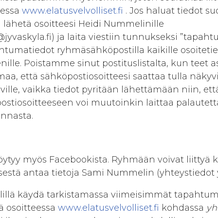
teessa
www.elatusvelvolliset.fi
. Jos haluat tiedot s
n lähetä osoitteesi Heidi Nummelinille
yvaskyla.fi) ja laita viestiin tunnukseksi ”tapaht
umatiedot ryhmäsähköpostilla kaikille osoitetie
enille. Poistamme sinut postituslistalta, kun teet a
aa, että sähköpostiosoitteesi saattaa tulla näkyv
eville, vaikka tiedot pyritään lähettämään niin, että
ostiosoitteeseen voi muutoinkin laittaa palaute
innasta.
ytyy myös Facebookista. Ryhmään voivat liittyä 
estä antaa tietoja Sami Nummelin (yhteystiedot y
lillä käydä tarkistamassa viimeisimmät tapahtum
ä osoitteessa
www.elatusvelvolliset.fi
kohdassa
yh