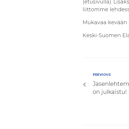
(etusivulla). Li
liittomme lehdessä
Mukavaa kevään od
Keski-Suomen Elat
Artikkel
Previous
PREVIOUS
Jäsenlehte
selaus
on julkaistu!