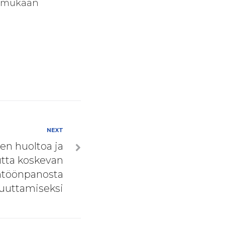
en mukaan
NEXT
en huoltoa ja
tta koskevan
ntöönpanosta
uuttamiseksi