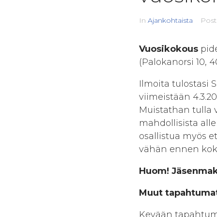
In
Ajankohtaista
Pos
Vuosikokous
pide
(Palokanorsi 10, 
Ilmoita tulostasi
viimeistään 4.3.2
Muistathan tulla v
mahdollisista all
osallistua myös e
vähän ennen kok
Huom! Jäsenmaks
Muut tapahtuma
Kevään tapahtum