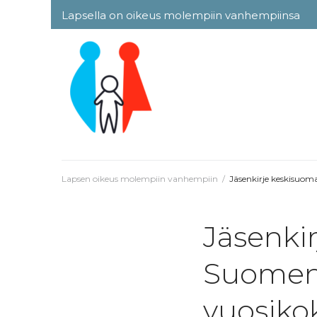
Skip
Lapsella on oikeus molempiin vanhempiinsa
to
content
Lapsen oikeus molempiin vanhempiin
/
Jäsenkirje keskisuoma
Jäsenkir
Suomen E
vuosiko