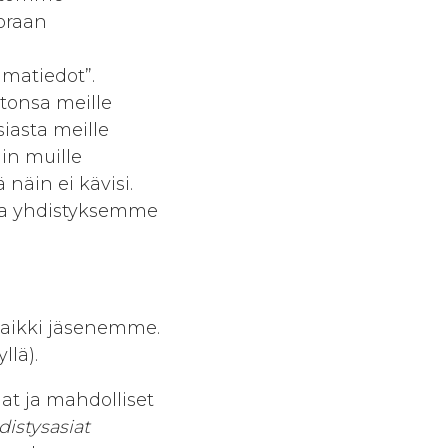
uoraan
umatiedot”.
tonsa meille
siasta meille
iin muille
 näin ei kävisi.
tta yhdistyksemme
kaikki jäsenemme.
llä).
at ja mahdolliset
distysasiat