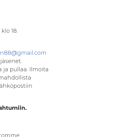
klo 18.
in88@gmail.com
jäsenet.
 ja pullaa. Ilmoita
mahdollista
sähköpostiin
ahtumiin.
ittomme