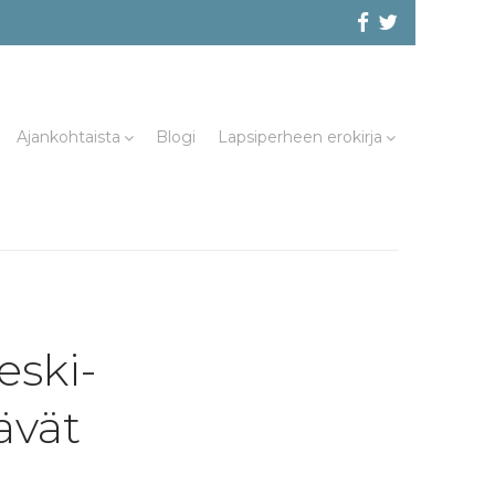
Facebook
@evliitto
Twitterissä
Ajankohtaista
Blogi
Lapsiperheen erokirja
eski-
ävät