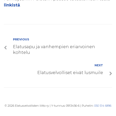
linkistä
.
Artikkelien
Previous
PREVIOUS
Elatusapu ja vanhempien eriarvoinen
selaus
kohtelu
Next
NEXT
Elatusvelvolliset eivät lusmuile
© 2026 Elatusvelvollisten liitto ry | Y-tunnus: 0913456-6 | Puhelin:
050 514 6896