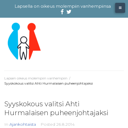
Skip
Lapsella on oikeus molempiin vanhempiinsa
to
content
Facebook
@evliitto
Twitterissä
Lapsen oikeus molempiin vanhempiin
/
Syyskokous valitsi Ahti Hurmalaisen puheenjohtajaksi
Syyskokous valitsi Ahti
Hurmalaisen puheenjohtajaksi
In
Ajankohtaista
Posted
26.8.2014