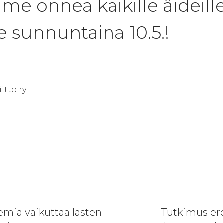
e onnea kaikille äideille
le sunnuntaina 10.5.!
itto ry
ien
Next
mia vaikuttaa lasten
Tutkimus ero