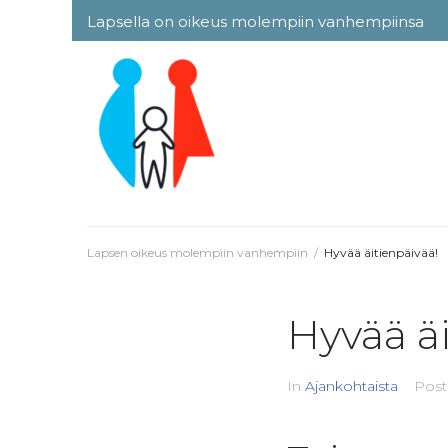
Skip
Lapsella on oikeus molempiin vanhempiinsa
to
content
Lapsen oikeus molempiin vanhempiin
/
Hyvää äitienpäivää!
Hyvää äi
In
Ajankohtaista
Pos