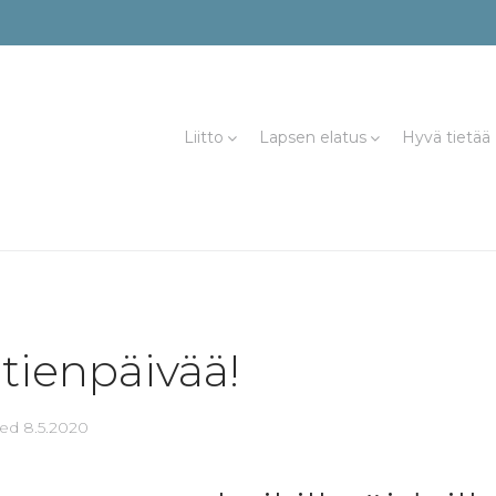
Liitto
Lapsen elatus
Hyvä tietää
tienpäivää!
ted
8.5.2020