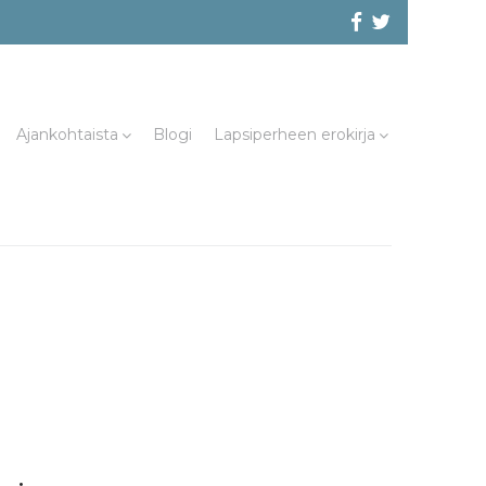
Facebook
@evliitto
Twitterissä
Ajankohtaista
Blogi
Lapsiperheen erokirja