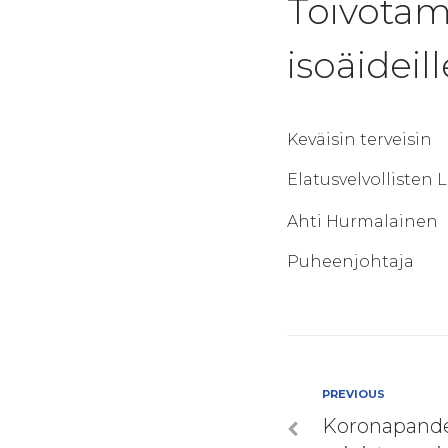
Toivotamm
isoäideil
Keväisin terveisin
Elatusvelvollisten Li
Ahti Hurmalainen
Puheenjohtaja
Artikkel
Previous
PREVIOUS
Koronapande