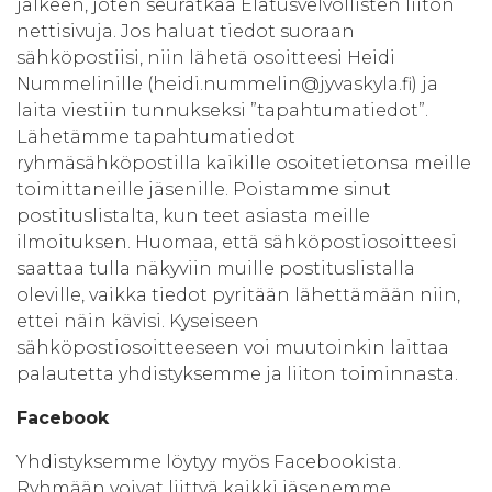
jälkeen, joten seuratkaa Elatusvelvollisten liiton
nettisivuja. Jos haluat tiedot suoraan
sähköpostiisi, niin lähetä osoitteesi Heidi
Nummelinille (heidi.nummelin@jyvaskyla.fi) ja
laita viestiin tunnukseksi ”tapahtumatiedot”.
Lähetämme tapahtumatiedot
ryhmäsähköpostilla kaikille osoitetietonsa meille
toimittaneille jäsenille. Poistamme sinut
postituslistalta, kun teet asiasta meille
ilmoituksen. Huomaa, että sähköpostiosoitteesi
saattaa tulla näkyviin muille postituslistalla
oleville, vaikka tiedot pyritään lähettämään niin,
ettei näin kävisi. Kyseiseen
sähköpostiosoitteeseen voi muutoinkin laittaa
palautetta yhdistyksemme ja liiton toiminnasta.
Facebook
Yhdistyksemme löytyy myös Facebookista.
Ryhmään voivat liittyä kaikki jäsenemme.