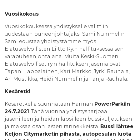
Vuosikokous
Vuosikokouksessa yhdistykselle valittiin
uudestaan puheenjohtajaksi Sami Nummelin.
Sami edustaa yhdistystämme myös
Elatusvelvollisten Liitto Ry:n hallituksessa sen
varapuheenjohtajana. Muita Keski-Suomen
Elatusvelvolliset ry:n hallituksen jäseniä ovat
Tapani Lappalainen, Kari Markko, Jyrki Rauhala,
Ari Mustikka, Heidi Nummelin ja Tanja Rauhala.
Kesäretki
Kesäretkellä suunnataan Härmän
PowerParkiin
24.7.2021
. Tänä vuonna yhdistys tarjoaa
jäsenilleen ja heidän lapsilleen bussikuljetuksen
ja maksaa osan lasten rannekkeista.
Bussi lähtee
Keljon Citymarketin pihasta, autopesulan luota