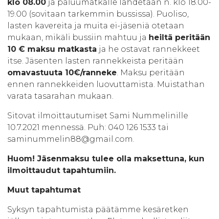
klo 08.00
ja paluumatkalle lähdetään n. klo 18.00-
19.00 (sovitaan tarkemmin bussissa). Puoliso,
lasten kavereita ja muita ei-jäseniä otetaan
mukaan, mikäli bussiin mahtuu ja
heiltä peritään
10 € maksu matkasta
ja he ostavat rannekkeet
itse. Jäsenten lasten rannekkeista peritään
omavastuuta 10€/ranneke
. Maksu peritään
ennen rannekkeiden luovuttamista. Muistathan
varata tasarahan mukaan.
Sitovat ilmoittautumiset Sami Nummelinille
10.7.2021 mennessä. Puh: 040 126 1533 tai
saminummelin88@gmail.com.
Huom! Jäsenmaksu tulee olla maksettuna, kun
ilmoittaudut tapahtumiin.
Muut tapahtumat
Syksyn tapahtumista päätämme kesäretken