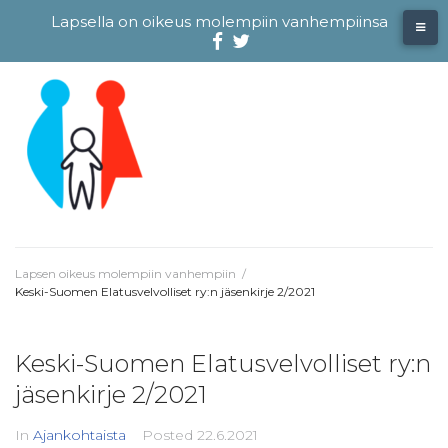
Skip
Lapsella on oikeus molempiin vanhempiinsa
to
content
Facebook
@evliitto
Twitterissä
Lapsen oikeus molempiin vanhempiin
/
Keski-Suomen Elatusvelvolliset ry:n jäsenkirje 2/2021
Keski-Suomen Elatusvelvolliset ry:n
jäsenkirje 2/2021
In
Ajankohtaista
Posted
22.6.2021