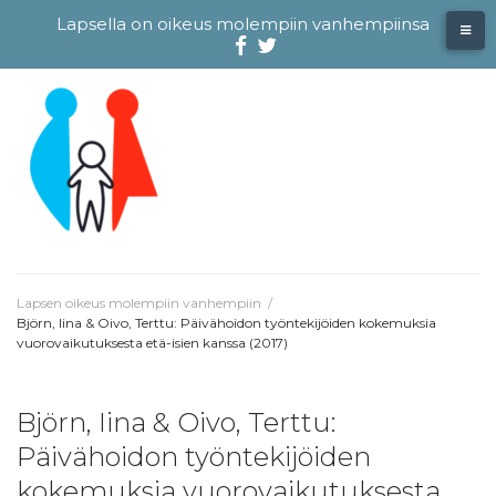
Skip
Lapsella on oikeus molempiin vanhempiinsa
to
content
Facebook
@evliitto
Twitterissä
Lapsen oikeus molempiin vanhempiin
/
Björn, Iina & Oivo, Terttu: Päivähoidon työntekijöiden kokemuksia
vuorovaikutuksesta etä-isien kanssa (2017)
Björn, Iina & Oivo, Terttu:
Päivähoidon työntekijöiden
kokemuksia vuorovaikutuksesta