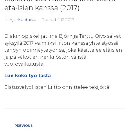
etä-isien kanssa (2017)
In
Ajankohtaista
Posted
4.12.2017
Diakin opiskelijat Iina Björn ja Terttu Oivo saivat
syksyllä 2017 valmiiksi liiton kanssa yhteistyössä
tehdyn opinnäytetyönsä, joka käsittelee etäisien
ja päiväkotien henkilöstön välistä
vuorovaikutusta.
Lue koko työ tästä
Elatusvelvollisten Liitto onnittelee tekijöitä!
Artikkelien
Previous
PREVIOUS