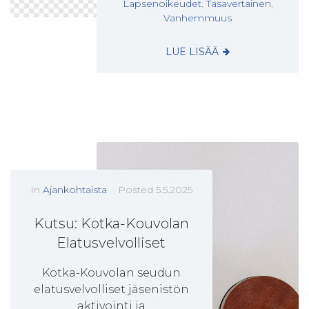
Lapsenoikeudet
,
Tasavertainen
,
Vanhemmuus
LUE LISÄÄ
In
Ajankohtaista
Posted
5.5.2025
Kutsu: Kotka-Kouvolan
Elatusvelvolliset
Kotka-Kouvolan seudun
elatusvelvolliset jäsenistön
aktivointi ja