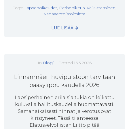
Tags:
Lapsenoikeudet
,
Perheoikeus
,
Vaikuttaminen
,
Vapaaehtoistoiminta
LUE LISÄÄ
In
Blogi
Posted
16.3.2026
Linnanmäen huvipuistoon tarvitaan
pääsylippu kaudella 2026
Lapsiperheinen erilaisia tukia on leikattu
kuluvalla hallituskaudella huomattavasti.
Samanaikaisesti hinnat ja verotus ovat
kiristyneet. Tässä tilanteessa
Elatusvelvollisten Liitto pitää