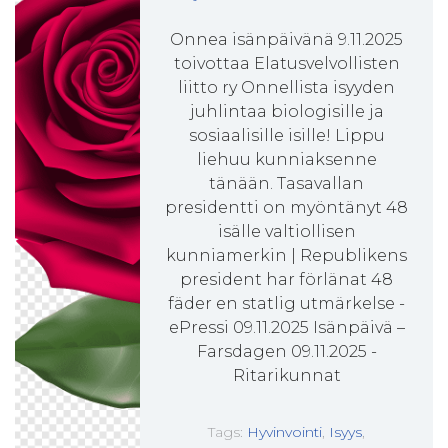
Onnea isänpäivänä 9.11.2025
toivottaa Elatusvelvollisten
liitto ry Onnellista isyyden
juhlintaa biologisille ja
sosiaalisille isille! Lippu
liehuu kunniaksenne
tänään. Tasavallan
presidentti on myöntänyt 48
isälle valtiollisen
kunniamerkin | Republikens
president har förlänat 48
fäder en statlig utmärkelse -
ePressi 09.11.2025 Isänpäivä –
Farsdagen 09.11.2025 -
Ritarikunnat
Tags:
Hyvinvointi
,
Isyys
,