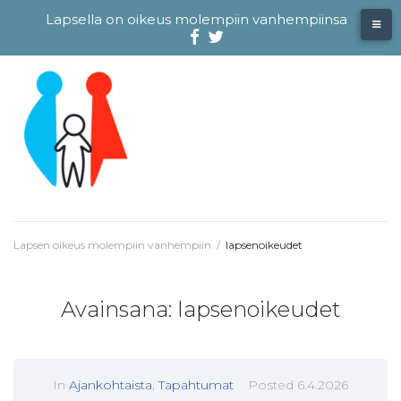
Skip
Lapsella on oikeus molempiin vanhempiinsa
to
content
Facebook
@evliitto
Twitterissä
Lapsen oikeus molempiin vanhempiin
/
lapsenoikeudet
Avainsana:
lapsenoikeudet
In
Ajankohtaista
,
Tapahtumat
Posted
6.4.2026