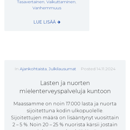
Tasavertainen
,
Vaikuttaminen
,
Vanhemmuus
LUE LISÄÄ
In
Ajankohtaista
,
Julkilausumat
Posted
14.11.2024
Lasten ja nuorten
mielenterveyspalveluja kuntoon
Maassamme on noin 17.000 lasta ja nuorta
sijoitettuna kodin ulkopuolelle.
Sijoitettujen määrä on lisääntynyt vuosittain
2 – 5 %. Noin 20 – 25 % nuorista kärsii jostain