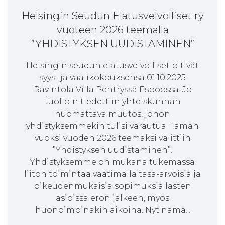
Helsingin Seudun Elatusvelvolliset ry
vuoteen 2026 teemalla
”YHDISTYKSEN UUDISTAMINEN”
Helsingin seudun elatusvelvolliset pitivät
syys- ja vaalikokouksensa 01.10.2025
Ravintola Villa Pentryssä Espoossa. Jo
tuolloin tiedettiin yhteiskunnan
huomattava muutos, johon
yhdistyksemmekin tulisi varautua. Tämän
vuoksi vuoden 2026 teemaksi valittiin
”Yhdistyksen uudistaminen”.
Yhdistyksemme on mukana tukemassa
liiton toimintaa vaatimalla tasa-arvoisia ja
oikeudenmukaisia sopimuksia lasten
asioissa eron jälkeen, myös
huonoimpinakin aikoina. Nyt nämä...