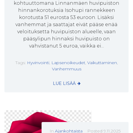
kohtuuttomana Linnanmäen huvipuiston
hinnankorotuksia Isohupi rannekkeen
korotusta 51 eurosta 53 euroon. Lisäksi
vanhemmat ja saattajat eivät pääse enää
veloituksetta huvipuiston alueelle, vaan
pääsylipun hinnaksi huvipuisto on
vahvistanut 5 euroa, vaikka ei...
Tags:
Hyvinvointi
,
Lapsenoikeudet
,
Vaikuttaminen
,
Vanhemmuus
LUE LISÄÄ
In
Ajankohtaista
Posted
9.11.2025