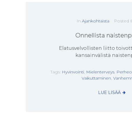
In
Ajankohtaista
Posted
Onnellista naistenp
Elatusvelvollisten liitto toivo
kansainvälistä naisten
Tags:
Hyvinvointi
,
Mielenterveys
,
Perheo
Vaikuttaminen
,
Vanhem
LUE LISÄÄ