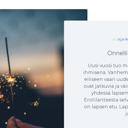
In
Ajank
Onnelli
Uusi vuosi tuo m
ihmisenä. Vanhemp
eiliseen vaan uu
ovat jatkuvia ja 
yhdessä lapsem
Erotilanteesta sel
on lapsen etu. Lap
j