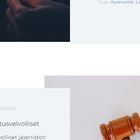
Tags:
Hyvinvointi
,
L
5.5.2025
usvelvolliset
olliset jäsenistön