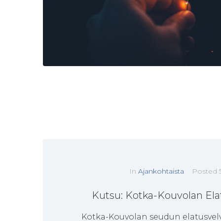
In
Ajankohtaista
Posted
Kutsu: Kotka-Kouvolan Elat
Kotka-Kouvolan seudun elatusvelv