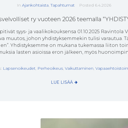
In
Ajankohtaista
,
Tapahtumat
Posted
6.4.2026
svelvolliset ry vuoteen 2026 teemalla ”YH
pitivät syys- ja vaalikokouksensa 01.10.2025 Ravintola V
va muutos, johon yhdistyksemmekin tulisi varautua. 
inen”. Yhdistyksemme on mukana tukemassa liiton toimi
ksia lasten asioissa eron jälkeen, myös huonoimpina
s:
Lapsenoikeudet
,
Perheoikeus
,
Vaikuttaminen
,
Vapaaehtoistoim
LUE LISÄÄ