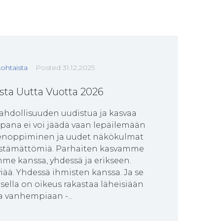
ohtaista
Posted
31.12.2025
sta Uutta Vuotta 2026
ahdollisuuden uudistua ja kasvaa
ana ei voi jäädä vaan lepäilemään
denoppiminen ja uudet näkökulmat
väistämättömiä. Parhaiten kasvamme
me kanssa, yhdessä ja erikseen.
viää. Yhdessä ihmisten kanssa. Ja se
sella on oikeus rakastaa läheisiään
a vanhempiaan -...