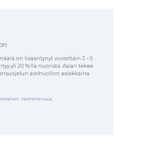
oon
äärä on lisääntynyt vuosittain 2 – 5
yy yli 20 %:lla nuorista. Asian tekee
stensuojelun avohuollon asiakkaina
vertainen
,
Vanhemmuus