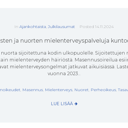
In
Ajankohtaista
,
Julkilausumat
Posted
14.11.2024
sten ja nuorten mielenterveyspalveluja kunt
uorta sijoitettuna kodin ulkopuolelle. Sijoitettujen m
stain mielenterveyden häiriöstä. Masennusoireilua esiint
kavat mielenterveysongelmat jatkuvat aikuisiässä. La
vuonna 2023...
noikeudet
,
Masennus
,
Mielenterveys
,
Nuoret
,
Perheoikeus
,
Tasa
LUE LISÄÄ