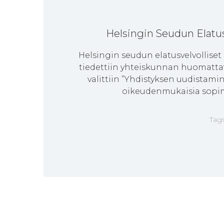
Helsingin Seudun Elatu
Helsingin seudun elatusvelvolliset 
tiedettiin yhteiskunnan huomatta
valittiin ”Yhdistyksen uudistam
oikeudenmukaisia sopimu
Tag