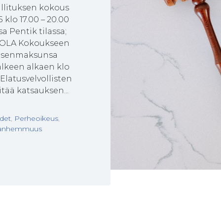
allituksen kokous
 klo 17.00 – 20.00
a Pentik tilassa;
VOLA Kokoukseen
 jäsenmaksunsa
lkeen alkaen klo
a Elatusvelvollisten
itää katsauksen...
det
,
Perheoikeus
,
anhemmuus