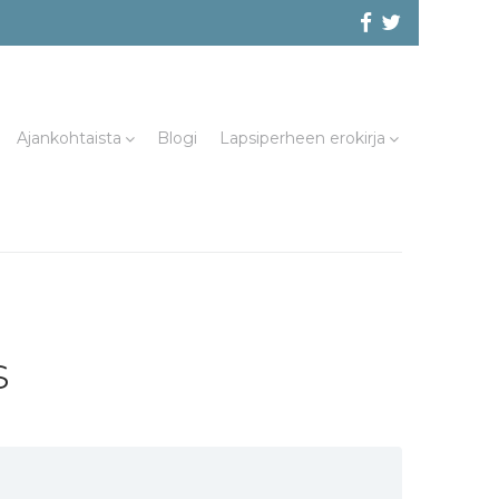
Facebook
@evliitto
Twitterissä
Ajankohtaista
Blogi
Lapsiperheen erokirja
s