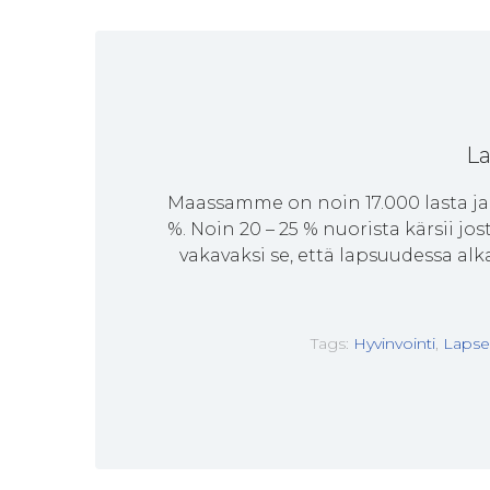
La
Maassamme on noin 17.000 lasta ja n
%. Noin 20 – 25 % nuorista kärsii jo
vakavaksi se, että lapsuudessa al
Tags:
Hyvinvointi
,
Lapse