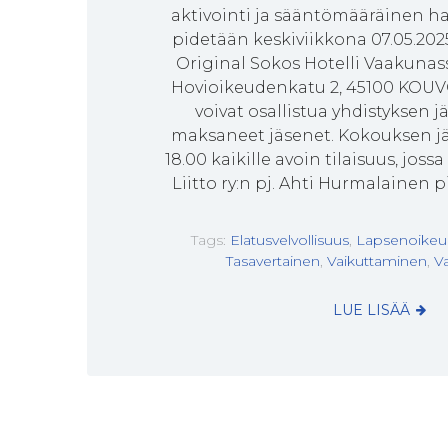
aktivointi ja sääntömääräinen h
pidetään keskiviikkona 07.05.2025
Original Sokos Hotelli Vaakunass
Hovioikeudenkatu 2, 45100 KOU
voivat osallistua yhdistyksen
maksaneet jäsenet. Kokouksen jä
18.00 kaikille avoin tilaisuus, joss
Liitto ry:n pj. Ahti Hurmalainen p
Tags:
Elatusvelvollisuus
,
Lapsenoikeu
Tasavertainen
,
Vaikuttaminen
,
V
LUE LISÄÄ