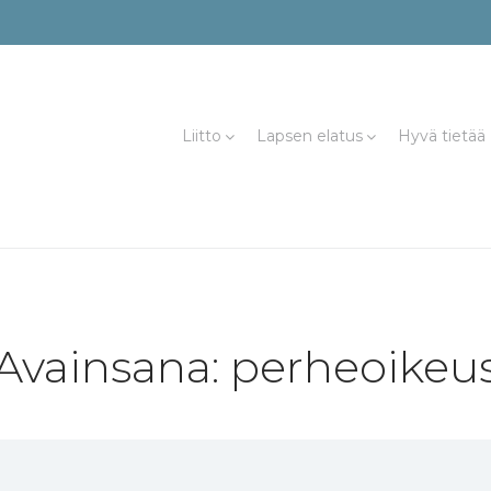
Liitto
Lapsen elatus
Hyvä tietää
Avainsana:
perheoikeu