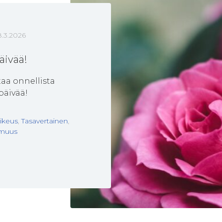
8.3.2026
äivää!
ttaa onnellista
päivää!
ikeus
,
Tasavertainen
,
muus